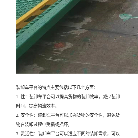
装卸车平台的特点主要包括以下几个方面：
1. 性：装卸车平台可以提高货物的装卸效率，减少装卸
时间，提高物流效率。
2. 安全性：装卸车平台可以加强货物的安全性，避免货
物在装卸过程中受损或损坏。
3. 灵活性：装卸车平台可以适应不同的装卸需求，可以