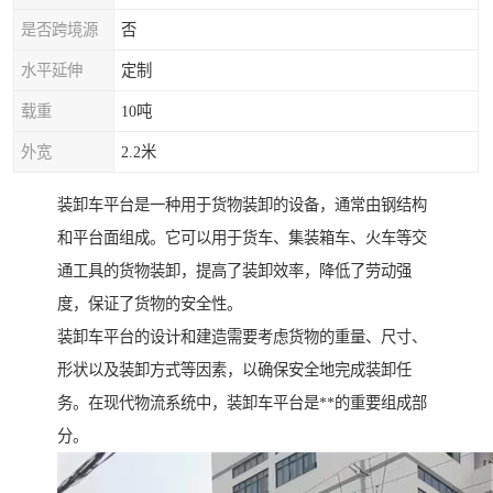
是否跨境源
否
水平延伸
定制
载重
10吨
外宽
2.2米
装卸车平台是一种用于货物装卸的设备，通常由钢结构
和平台面组成。它可以用于货车、集装箱车、火车等交
通工具的货物装卸，提高了装卸效率，降低了劳动强
度，保证了货物的安全性。
装卸车平台的设计和建造需要考虑货物的重量、尺寸、
形状以及装卸方式等因素，以确保安全地完成装卸任
务。在现代物流系统中，装卸车平台是**的重要组成部
分。