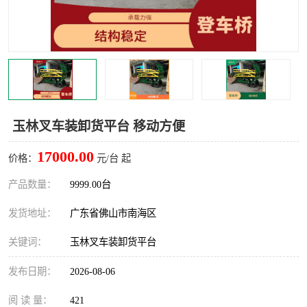
玉林叉车装卸货平台 移动方便
17000.00
价格：
元/台 起
产品数量：
9999.00台
发货地址：
广东省佛山市南海区
关键词：
玉林叉车装卸货平台
发布日期：
2026-08-06
阅 读 量：
421