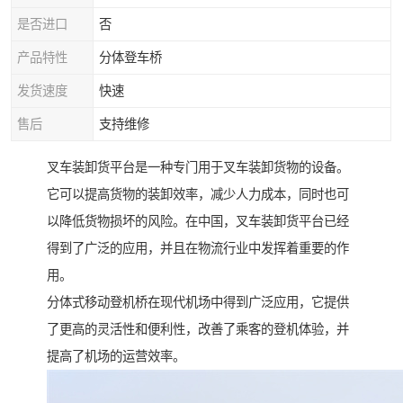
是否进口
否
产品特性
分体登车桥
发货速度
快速
售后
支持维修
叉车装卸货平台是一种专门用于叉车装卸货物的设备。
它可以提高货物的装卸效率，减少人力成本，同时也可
以降低货物损坏的风险。在中国，叉车装卸货平台已经
得到了广泛的应用，并且在物流行业中发挥着重要的作
用。
分体式移动登机桥在现代机场中得到广泛应用，它提供
了更高的灵活性和便利性，改善了乘客的登机体验，并
提高了机场的运营效率。