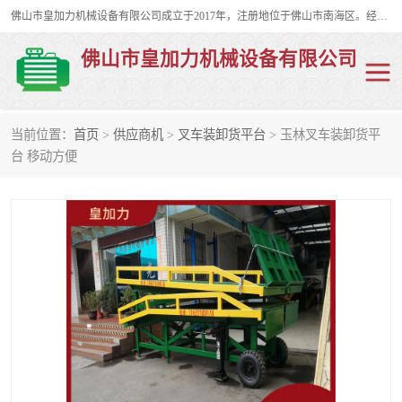
佛山市皇加力机械设备有限公司成立于2017年，注册地位于佛山市南海区。经营范围包括：其他机械设备及电子产品批发、电气设备批发、贸易代理、五金产品批发等；主要产品有：移动式登车桥、叉车装卸货平台、移动式升降机、升降货梯、油桶夹具、电动堆高车。
佛山市皇加力机械设备有限公司
当前位置：
首页
>
供应商机
>
叉车装卸货平台
> 玉林叉车装卸货平
移动式登车桥
分体式移动登车桥
台 移动方便
步行式电动堆高车
移动登车台
叉车装卸货平台
电动搬运车
移动式升降平台
升降货梯
集装箱装柜平台
油桶夹具