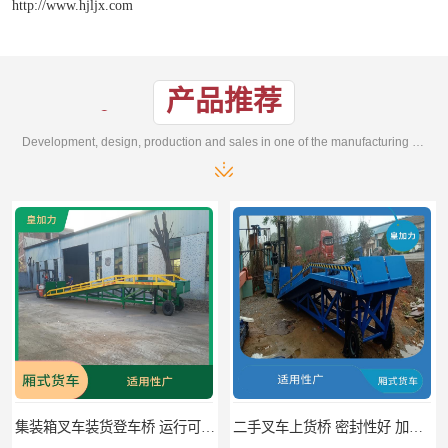
http://www.hjljx.com
产品推荐
Development, design, production and sales in one of the manufacturing enterprises
集装箱叉车装货登车桥 运行可靠 节省空间
二手叉车上货桥 密封性好 加快物料流通速度