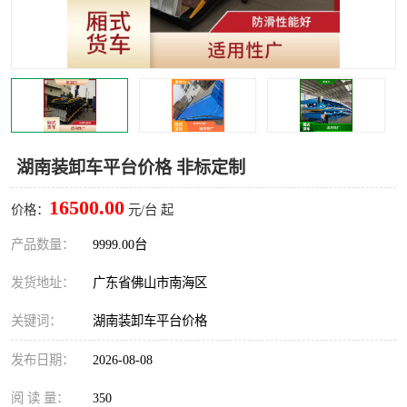
湖南装卸车平台价格 非标定制
16500.00
价格：
元/台 起
产品数量：
9999.00台
发货地址：
广东省佛山市南海区
关键词：
湖南装卸车平台价格
发布日期：
2026-08-08
阅 读 量：
350