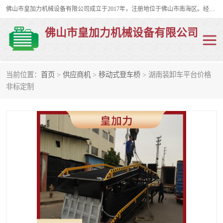
佛山市皇加力机械设备有限公司成立于2017年，注册地位于佛山市南海区。经营范围包括：其他机械设备及电子产品批发、电气设备批发、贸易代理、五金产品批发等；主要产品有：移动式登车桥、叉车装卸货平台、移动式升降机、升降货梯、油桶夹具、电动堆高车。
佛山市皇加力机械设备有限公司
当前位置：
首页
>
供应商机
>
移动式登车桥
> 湖南装卸车平台价格
移动式登车桥
分体式移动登车桥
非标定制
步行式电动堆高车
移动登车台
叉车装卸货平台
电动搬运车
移动式升降平台
升降货梯
集装箱装柜平台
油桶夹具