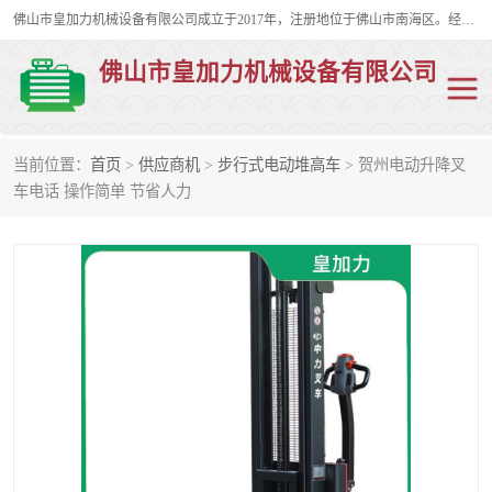
佛山市皇加力机械设备有限公司成立于2017年，注册地位于佛山市南海区。经营范围包括：其他机械设备及电子产品批发、电气设备批发、贸易代理、五金产品批发等；主要产品有：移动式登车桥、叉车装卸货平台、移动式升降机、升降货梯、油桶夹具、电动堆高车。
佛山市皇加力机械设备有限公司
当前位置：
首页
>
供应商机
>
步行式电动堆高车
> 贺州电动升降叉
移动式登车桥
分体式移动登车桥
车电话 操作简单 节省人力
步行式电动堆高车
移动登车台
叉车装卸货平台
电动搬运车
移动式升降平台
升降货梯
集装箱装柜平台
油桶夹具