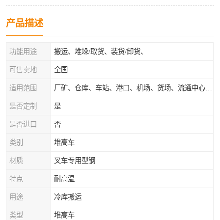
产品描述
功能用途
搬运、堆垛/取货、装货/卸货、
可售卖地
全国
适用范围
厂矿、仓库、车站、港口、机场、货场、流通中心和配送中心等场所
是否定制
是
是否进口
否
类别
堆高车
材质
叉车专用型钢
特点
耐高温
用途
冷库搬运
类型
堆高车