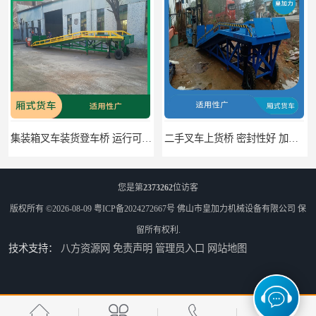
集装箱叉车装货登车桥 运行可靠 节省空间
二手叉车上货桥 密封性好 加快物料流通速度
您是第
2373262
位访客
版权所有 ©2026-08-09
粤ICP备2024272667号
佛山市皇加力机械设备有限公司
保
留所有权利.
技术支持：
八方资源网
免责声明
管理员入口
网站地图
中国澳门货柜车高度调节板 密封性好 防滑性能好
中国澳门固定式登车桥 灵活性高 使用寿命长