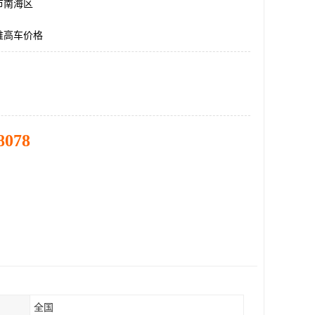
市南海区
堆高车价格
8078
全国