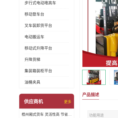
步行式电动堆高车
移动登车台
叉车装卸货平台
电动搬运车
移动式升降平台
升降货梯
集装箱装柜平台
油桶夹具
产品描述
供应商机
更多
梧州厢式货车 灵活性高 节省空间
功能用途