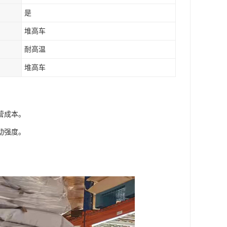
是
堆高车
耐高温
堆高车
营成本。
动强度。