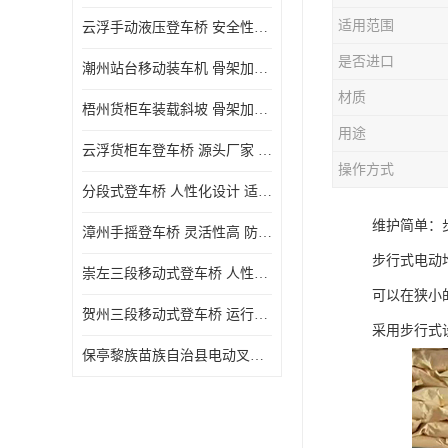
适用范围
云浮手动液压登车桥 安全性较高 节省空间
是否进口
潮州站台移动装车机 骨架加密 承载更强 皇加力机械设备厂
材质
梧州货柜车装载斜坡 骨架加密 承载更强 皇加力机械设备厂
用途
云浮货柜车登车桥 源头厂家 提高装卸作业效率
操作方式
分段式登车桥 人性化设计 适用性广
维护简单：
漳州手摇登车桥 灵活性高 防滑性能好
步行式电动
崇左三段移动式登车桥 人性化设计 防滑性能好
可以在狭小
贺州三段移动式登车桥 运行可靠 防滑性能好
采用步行式
保亭黎族苗族自治县电动叉车 性能稳定 运行平稳