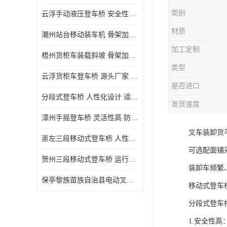
类别
云浮手动液压登车桥 安全性较高 节省空间
材质
潮州站台移动装车机 骨架加密 承载更强 皇加力机械设备厂
加工定制
梧州货柜车装载斜坡 骨架加密 承载更强 皇加力机械设备厂
类型
云浮货柜车登车桥 源头厂家 提高装卸作业效率
是否进口
分段式登车桥 人性化设计 适用性广
发货速度
漳州手摇登车桥 灵活性高 防滑性能好
叉车装卸货
崇左三段移动式登车桥 人性化设计 防滑性能好
可选配面铺
贺州三段移动式登车桥 运行可靠 防滑性能好
装卸车频繁
保亭黎族苗族自治县电动叉车 性能稳定 运行平稳
移动式登车
分段式登车
1.安全性