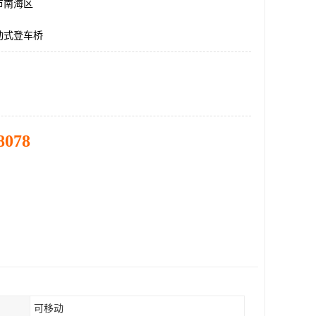
市南海区
动式登车桥
8078
可移动