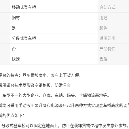
移动式登车桥
启动方式
钢材
用途
是
颜色
分段式登车桥
适用范围
否
产品特性
快速
售后
平台的特点：登车桥坡度小，叉车上下货方便。
采用闽台技术菱形镂空钢格板，防滑且久
、车型不一的大型企业、仓库、车站、码头、仓储物流基地等。
桥均可采用手动液压泵升降和电源液压起升两种方式实现登车桥高度的调
桥的优点如下：
高：分段式登车桥可以固定在地面上，防止在装卸货物过程中发生意外事故