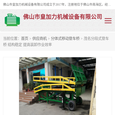
佛山市皇加力机械设备有限公司成立于2017年，注册地位于佛山市南海区。经营范围包括：其他机械设备及电子产品批发、电气设备批发、贸易代理、五金产品批发等；主要产品有：移动式登车桥、叉车装卸货平台、移动式升降机、升降货梯、油桶夹具、电动堆高车。
佛山市皇加力机械设备有限公司
当前位置：
首页
>
供应商机
>
分体式移动登车桥
> 茂名分段式登车
移动式登车桥
分体式移动登车桥
桥 结构稳定 提高装卸作业效率
步行式电动堆高车
移动登车台
叉车装卸货平台
电动搬运车
移动式升降平台
升降货梯
集装箱装柜平台
油桶夹具