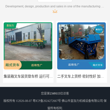
Development, design, production and sales in one of the manufacturing enterprises
集装箱叉车装货登车桥 运行可靠 节省空间
二手叉车上货桥 密封性好 加快物料流通速度
您是第
2349115
位访客
版权所有 ©2026-08-07
粤ICP备2024272667号
佛山市皇加力机械设备有限公司
保
留所有权利.