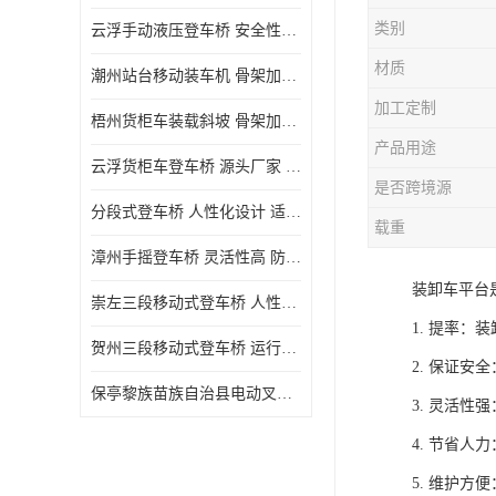
类别
云浮手动液压登车桥 安全性较高 节省空间
材质
潮州站台移动装车机 骨架加密 承载更强 皇加力机械设备厂
加工定制
梧州货柜车装载斜坡 骨架加密 承载更强 皇加力机械设备厂
产品用途
云浮货柜车登车桥 源头厂家 提高装卸作业效率
是否跨境源
分段式登车桥 人性化设计 适用性广
载重
漳州手摇登车桥 灵活性高 防滑性能好
装卸车平台
崇左三段移动式登车桥 人性化设计 防滑性能好
1. 提率
贺州三段移动式登车桥 运行可靠 防滑性能好
2. 保证
保亭黎族苗族自治县电动叉车 性能稳定 运行平稳
3. 灵活
4. 节省
5. 维护