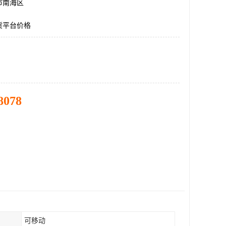
市南海区
货平台价格
8078
可移动