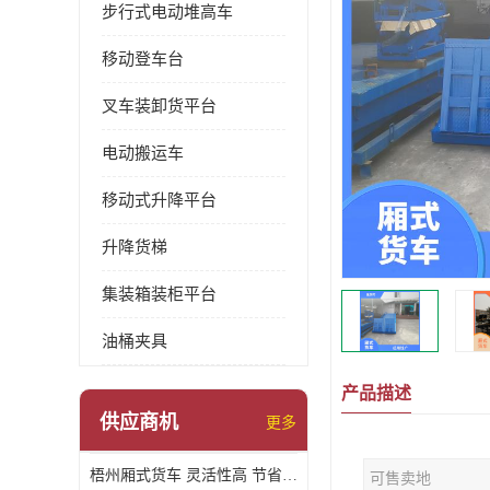
步行式电动堆高车
移动登车台
叉车装卸货平台
电动搬运车
移动式升降平台
升降货梯
集装箱装柜平台
油桶夹具
产品描述
供应商机
更多
梧州厢式货车 灵活性高 节省空间
可售卖地