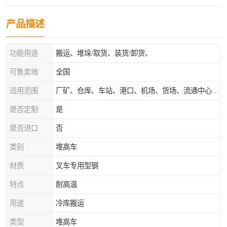
产品描述
功能用途
搬运、堆垛/取货、装货/卸货、
可售卖地
全国
适用范围
厂矿、仓库、车站、港口、机场、货场、流通中心和配送中心等场所
是否定制
是
是否进口
否
类别
堆高车
材质
叉车专用型钢
特点
耐高温
用途
冷库搬运
类型
堆高车