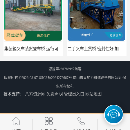
桥 运行可靠 节省空间
二手叉车上货桥 密封性好 加快物料流通速度
您是第
2367839
位访客
版权所有 ©2026-08-07
粤ICP备2024272667号
佛山市皇加力机械设备有限公司
保
留所有权利.
技术支持：
八方资源网
免责声明
管理员入口
网站地图
中国澳门货柜车高度调节板 密封性好 防滑性能好
中国澳门固定式登车桥 灵活性高 使用寿命长