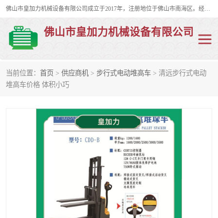
佛山市皇加力机械设备有限公司成立于2017年，注册地位于佛山市南海区。经营范围包括：其他机械设备及电子产品批发、电气设备批发、贸易代理、五金产品批发等；主要产品有：移动式登车桥、叉车装卸货平台、移动式升降机、升降货梯、油桶夹具、电动堆高车。
佛山市皇加力机械设备有限公司
当前位置：
首页
>
供应商机
>
步行式电动堆高车
> 清远步行式电动
移动式登车桥
分体式移动登车桥
堆高车价格 体积小巧
步行式电动堆高车
移动登车台
叉车装卸货平台
电动搬运车
移动式升降平台
升降货梯
集装箱装柜平台
油桶夹具