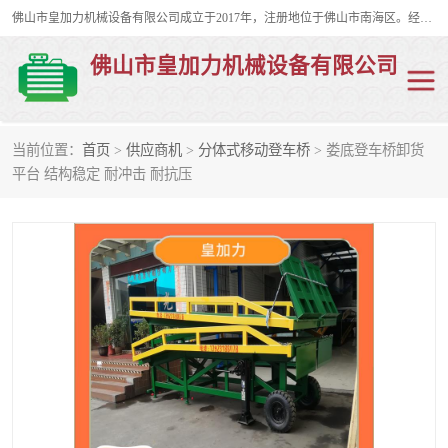
佛山市皇加力机械设备有限公司成立于2017年，注册地位于佛山市南海区。经营范围包括：其他机械设备及电子产品批发、电气设备批发、贸易代理、五金产品批发等；主要产品有：移动式登车桥、叉车装卸货平台、移动式升降机、升降货梯、油桶夹具、电动堆高车。
佛山市皇加力机械设备有限公司
当前位置：
首页
>
供应商机
>
分体式移动登车桥
> 娄底登车桥卸货
移动式登车桥
分体式移动登车桥
平台 结构稳定 耐冲击 耐抗压
步行式电动堆高车
移动登车台
叉车装卸货平台
电动搬运车
移动式升降平台
升降货梯
集装箱装柜平台
油桶夹具