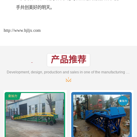
手共创美好的明天。
http://www.hjljx.com
产品推荐
Development, design, production and sales in one of the manufacturing enterprises