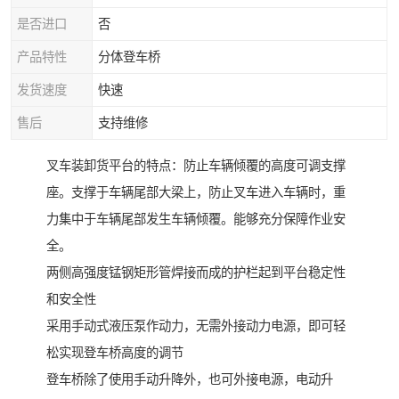
是否进口
否
产品特性
分体登车桥
发货速度
快速
售后
支持维修
叉车装卸货平台的特点：防止车辆倾覆的高度可调支撑
座。支撑于车辆尾部大梁上，防止叉车进入车辆时，重
力集中于车辆尾部发生车辆倾覆。能够充分保障作业安
全。
两侧高强度锰钢矩形管焊接而成的护栏起到平台稳定性
和安全性
采用手动式液压泵作动力，无需外接动力电源，即可轻
松实现登车桥高度的调节
登车桥除了使用手动升降外，也可外接电源，电动升