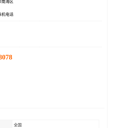
市南海区
垛机电话
8078
全国