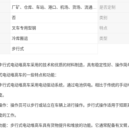
厂矿、仓库、车站、港口、机场、货场、流通中心和配送中心等场所
是否定制
否
类别
叉车专用型钢
特点
冷库搬运
类型
步行式
步行式电动堆高车采用的技术和优质的材料制造，具有稳定性好、操作简
式电动堆高车的一些特点和功能：
步行式电动堆高车采用电动驱动系统，通过电池供电。相比于传统的手动
度。
操作：操作员可以步行或站立在车辆上进行操作。步行式操作适用于短距
度的工作。
功能：步行式电动堆高车具有货物提升和堆放的功能。它通常配备有叉臂