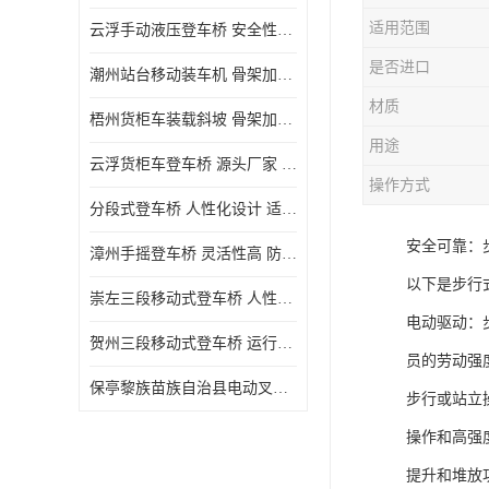
适用范围
云浮手动液压登车桥 安全性较高 节省空间
是否进口
潮州站台移动装车机 骨架加密 承载更强 皇加力机械设备厂
材质
梧州货柜车装载斜坡 骨架加密 承载更强 皇加力机械设备厂
用途
云浮货柜车登车桥 源头厂家 提高装卸作业效率
操作方式
分段式登车桥 人性化设计 适用性广
安全可靠：
漳州手摇登车桥 灵活性高 防滑性能好
以下是步行
崇左三段移动式登车桥 人性化设计 防滑性能好
电动驱动：
贺州三段移动式登车桥 运行可靠 防滑性能好
员的劳动强
保亭黎族苗族自治县电动叉车 性能稳定 运行平稳
步行或站立
操作和高强
提升和堆放