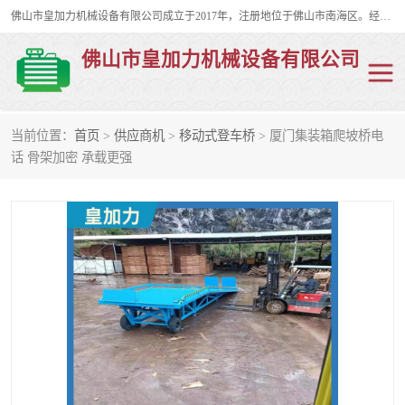
佛山市皇加力机械设备有限公司成立于2017年，注册地位于佛山市南海区。经营范围包括：其他机械设备及电子产品批发、电气设备批发、贸易代理、五金产品批发等；主要产品有：移动式登车桥、叉车装卸货平台、移动式升降机、升降货梯、油桶夹具、电动堆高车。
佛山市皇加力机械设备有限公司
当前位置：
首页
>
供应商机
>
移动式登车桥
> 厦门集装箱爬坡桥电
移动式登车桥
分体式移动登车桥
话 骨架加密 承载更强
步行式电动堆高车
移动登车台
叉车装卸货平台
电动搬运车
移动式升降平台
升降货梯
集装箱装柜平台
油桶夹具