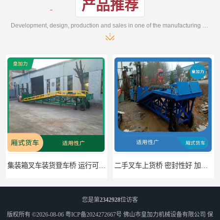
产品推荐
Development, design, production and sales in one of the manufacturing enterprises
集装箱叉车装货登车桥 运行可靠 节省空间
二手叉车上货桥 密封性好 加快物料流通速度
您是第
2342928
位访客
版权所有 ©2026-08-06
粤ICP备2024272667号
佛山市皇加力机械设备有限公司
保