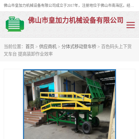
佛山市皇加力机械设备有限公司成立于2017年，注册地位于佛山市南海区。经营范围包括：其他机械设备及电子产品批发、电气设备批发、贸易代理、五金产品批发等；主要产品有：移动式登车桥、叉车装卸货平台、移动式升降机、升降货梯、油桶夹具、电动堆高车。
佛山市皇加力机械设备有限公司
当前位置：
首页
>
供应商机
>
分体式移动登车桥
> 百色码头上下货
移动式登车桥
分体式移动登车桥
叉车台 提高装卸作业效率
步行式电动堆高车
移动登车台
叉车装卸货平台
电动搬运车
移动式升降平台
升降货梯
集装箱装柜平台
油桶夹具