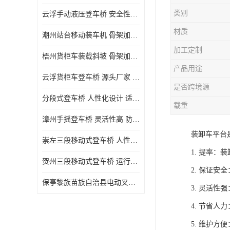
类别
云浮手动液压登车桥 安全性较高 节省空间
材质
潮州站台移动装车机 骨架加密 承载更强 皇加力机械设备厂
加工定制
梧州货柜车装载斜坡 骨架加密 承载更强 皇加力机械设备厂
产品用途
云浮货柜车登车桥 源头厂家 提高装卸作业效率
是否跨境源
分段式登车桥 人性化设计 适用性广
载重
漳州手摇登车桥 灵活性高 防滑性能好
装卸车平台
崇左三段移动式登车桥 人性化设计 防滑性能好
1. 提率
贺州三段移动式登车桥 运行可靠 防滑性能好
2. 保证
保亭黎族苗族自治县电动叉车 性能稳定 运行平稳
3. 灵活
4. 节省
5. 维护