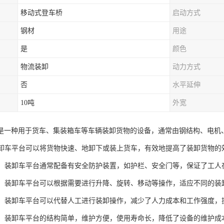
移动式登车桥
启动方式
钢材
用途
是
颜色
物流装卸
动力方式
否
水平延伸
10吨
外宽
是一种用于货车、集装箱车等车辆装卸货物的设备，通常由钢结构、电机
：装卸车平台可以将货物快速、地卸下或装上货车，有效地提高了装卸货物的
安全：装卸车平台通常配备有安全防护装置，如护栏、安全门等，保证了工
性强：装卸车平台可以根据需要进行升降、旋转、移动等操作，适应不同的装
人力：装卸车平台可以代替人工进行装卸操作，减少了人力成本和工作强度，
方便：装卸车平台的结构简单，维护方便，使用寿命长，降低了设备的维护成