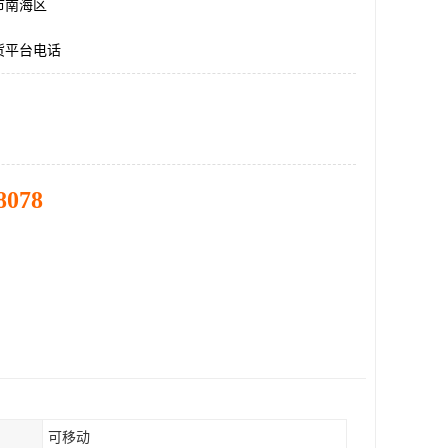
市南海区
货平台电话
8078
可移动