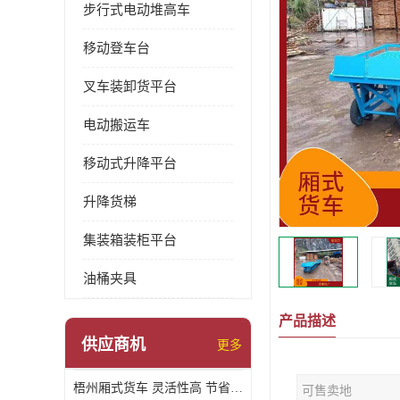
步行式电动堆高车
移动登车台
叉车装卸货平台
电动搬运车
移动式升降平台
升降货梯
集装箱装柜平台
油桶夹具
产品描述
供应商机
更多
梧州厢式货车 灵活性高 节省空间
可售卖地