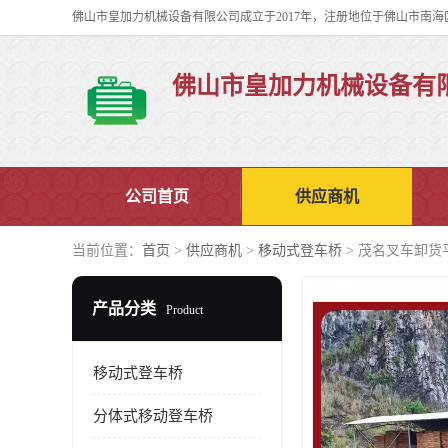
佛山市皇加力机械设备有
公司首页
供应商机
当前位置：
首页
>
供应商机
>
移动式登车桥
> 茂名叉车卸货
产品分类
Product
移动式登车桥
分体式移动登车桥