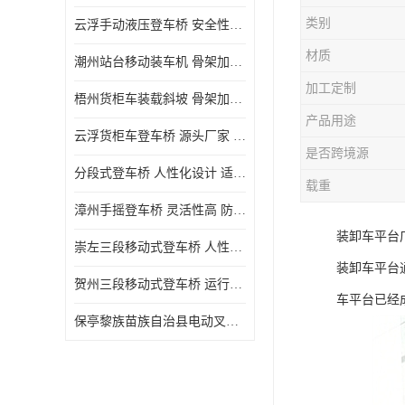
类别
云浮手动液压登车桥 安全性较高 节省空间
材质
潮州站台移动装车机 骨架加密 承载更强 皇加力机械设备厂
加工定制
梧州货柜车装载斜坡 骨架加密 承载更强 皇加力机械设备厂
产品用途
云浮货柜车登车桥 源头厂家 提高装卸作业效率
是否跨境源
分段式登车桥 人性化设计 适用性广
载重
漳州手摇登车桥 灵活性高 防滑性能好
装卸车平台
崇左三段移动式登车桥 人性化设计 防滑性能好
装卸车平台
贺州三段移动式登车桥 运行可靠 防滑性能好
车平台已经
保亭黎族苗族自治县电动叉车 性能稳定 运行平稳