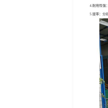
4.耐用性
5.提率：