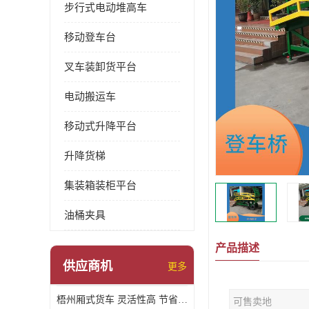
步行式电动堆高车
移动登车台
叉车装卸货平台
电动搬运车
移动式升降平台
升降货梯
集装箱装柜平台
油桶夹具
产品描述
供应商机
更多
梧州厢式货车 灵活性高 节省空间
可售卖地