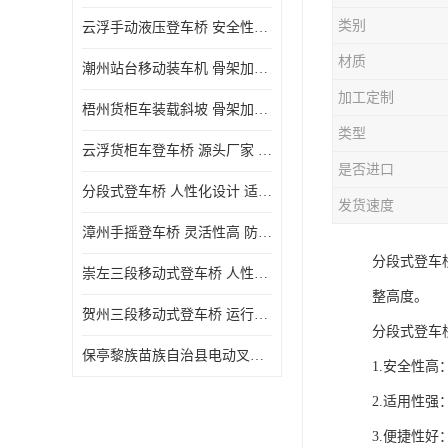
类别
云浮手动液压登车桥 安全性较高 节省空间
材质
潮州站台移动装车机 骨架加密 承载更强 皇加力机械设备厂
加工定制
梧州货柜车装载斜坡 骨架加密 承载更强 皇加力机械设备厂
类型
云浮货柜车登车桥 源头厂家 提高装卸作业效率
是否进口
分段式登车桥 人性化设计 适用性广
发货速度
漳州手摇登车桥 灵活性高 防滑性能好
分段式登车
崇左三段移动式登车桥 人性化设计 防滑性能好
整高度。
贺州三段移动式登车桥 运行可靠 防滑性能好
分段式登车
保亭黎族苗族自治县电动叉车 性能稳定 运行平稳
1.安全性
2.适用性
3.便捷性