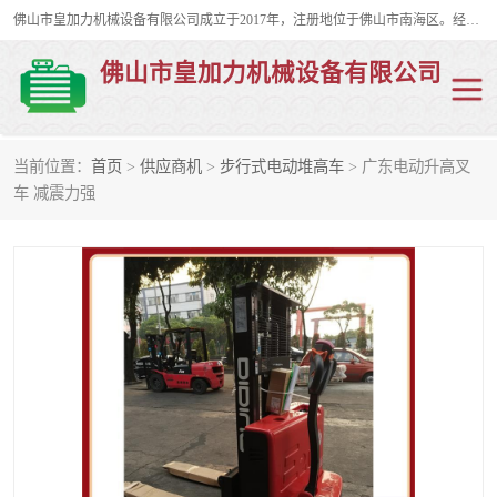
佛山市皇加力机械设备有限公司成立于2017年，注册地位于佛山市南海区。经营范围包括：其他机械设备及电子产品批发、电气设备批发、贸易代理、五金产品批发等；主要产品有：移动式登车桥、叉车装卸货平台、移动式升降机、升降货梯、油桶夹具、电动堆高车。
佛山市皇加力机械设备有限公司
当前位置：
首页
>
供应商机
>
步行式电动堆高车
> 广东电动升高叉
移动式登车桥
分体式移动登车桥
车 减震力强
步行式电动堆高车
移动登车台
叉车装卸货平台
电动搬运车
移动式升降平台
升降货梯
集装箱装柜平台
油桶夹具