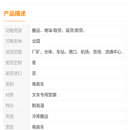
产品描述
功能用途
搬运、堆垛/取货、装货/卸货、
可售卖地
全国
适用范围
厂矿、仓库、车站、港口、机场、货场、流通中心和配送中心等场所
是否定制
是
是否进口
否
类别
堆高车
材质
叉车专用型钢
特点
耐高温
用途
冷库搬运
类型
堆高车