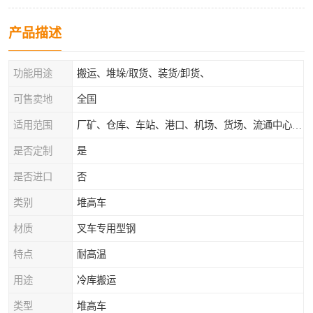
产品描述
功能用途
搬运、堆垛/取货、装货/卸货、
可售卖地
全国
适用范围
厂矿、仓库、车站、港口、机场、货场、流通中心和配送中心等场所
是否定制
是
是否进口
否
类别
堆高车
材质
叉车专用型钢
特点
耐高温
用途
冷库搬运
类型
堆高车