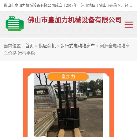
佛山市皇加力机械设备有限公司成立于2017年，注册地位于佛山市南海区。经营范围包括：其他机械设备及电子产品批发、电气设备批发、贸易代理、五金产品批发等；主要产品有：移动式登车桥、叉车装卸货平台、移动式升降机、升降货梯、油桶夹具、电动堆高车。
佛山市皇加力机械设备有限公司
当前位置：
首页
>
供应商机
>
步行式电动堆高车
> 河源全电动堆高
移动式登车桥
分体式移动登车桥
车价格 运行平稳
步行式电动堆高车
移动登车台
叉车装卸货平台
电动搬运车
移动式升降平台
升降货梯
集装箱装柜平台
油桶夹具