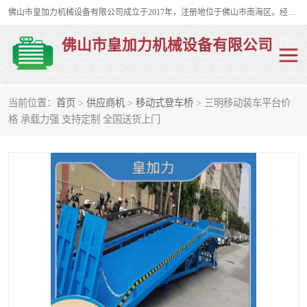
佛山市皇加力机械设备有限公司成立于2017年，注册地位于佛山市南海区。经营范围包括：其他机械设备及电子产品批发、电气设备批发、贸易代理、五金产品批发等；主要产品有：移动式登车桥、叉车装卸货平台、移动式升降机、升降货梯、油桶夹具、电动堆高车。
佛山市皇加力机械设备有限公司
当前位置：
首页
>
供应商机
>
移动式登车桥
> 三明移动装车平台价
移动式登车桥
分体式移动登车桥
格 承载力强 支持定制 全国送货上门
步行式电动堆高车
移动登车台
叉车装卸货平台
电动搬运车
移动式升降平台
升降货梯
集装箱装柜平台
油桶夹具