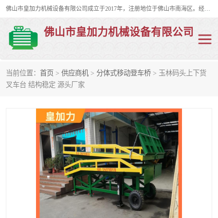
佛山市皇加力机械设备有限公司成立于2017年，注册地位于佛山市南海区。经营范围包括：其他机械设备及电子产品批发、电气设备批发、贸易代理、五金产品批发等；主要产品有：移动式登车桥、叉车装卸货平台、移动式升降机、升降货梯、油桶夹具、电动堆高车。
佛山市皇加力机械设备有限公司
当前位置：
首页
>
供应商机
>
分体式移动登车桥
> 玉林码头上下货
移动式登车桥
分体式移动登车桥
叉车台 结构稳定 源头厂家
步行式电动堆高车
移动登车台
叉车装卸货平台
电动搬运车
移动式升降平台
升降货梯
集装箱装柜平台
油桶夹具