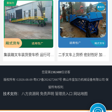
二手叉车上货桥 密封性好 加快物料流通速度
中国澳门货柜车高度调节板 密封性好 防滑性能好
您是第
2382488
位访客
版权所有 ©2026-08-09
粤ICP备2024272667号
佛山市皇加力机械设备有限公司
保
留所有权利.
技术支持：
八方资源网
免责声明
管理员入口
网站地图