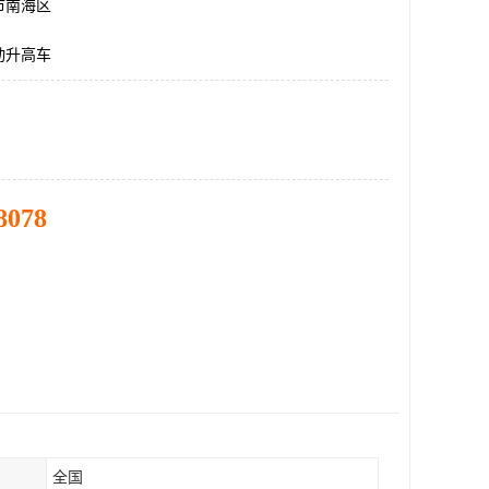
市南海区
动升高车
8078
全国