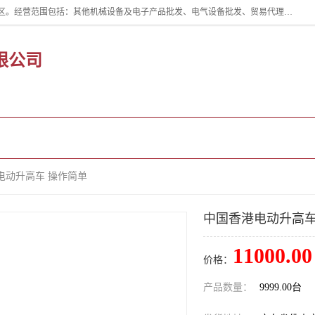
佛山市皇加力机械设备有限公司成立于2017年，注册地位于佛山市南海区。经营范围包括：其他机械设备及电子产品批发、电气设备批发、贸易代理、五金产品批发等；主要产品有：移动式登车桥、叉车装卸货平台、移动式升降机、升降货梯、油桶夹具、电动堆高车。
限公司
企业视频
公司介绍
公司动态
电动升高车 操作简单
中国香港电动升高车
11000.00
价格：
产品数量：
9999.00台