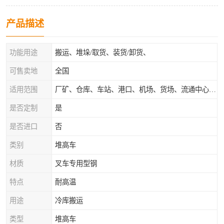
产品描述
功能用途
搬运、堆垛/取货、装货/卸货、
可售卖地
全国
适用范围
厂矿、仓库、车站、港口、机场、货场、流通中心和配送中心等场所
是否定制
是
是否进口
否
类别
堆高车
材质
叉车专用型钢
特点
耐高温
用途
冷库搬运
类型
堆高车