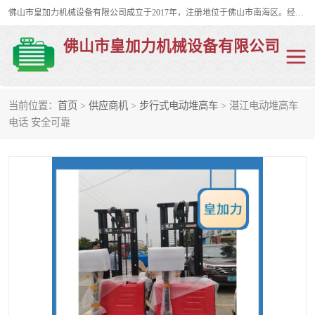
佛山市皇加力机械设备有限公司成立于2017年，注册地位于佛山市南海区。经营范围包括：其他机械设备及电子产品批发、电气设备批发、贸易代理、五金产品批发等；主要产品有：移动式登车桥、叉车装卸货平台、移动式升降机、升降货梯、油桶夹具、电动堆高车。
佛山市皇加力机械设备有限公司
当前位置：
首页
>
供应商机
>
步行式电动堆高车
> 湛江电动堆高车
移动式登车桥
分体式移动登车桥
电话 安全可靠
步行式电动堆高车
移动登车台
叉车装卸货平台
电动搬运车
移动式升降平台
升降货梯
集装箱装柜平台
油桶夹具