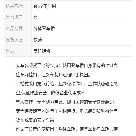
适用范围
食品/工厂用
是否进口
否
产品特性
分体登车桥
发货速度
快速
售后
支持维修
叉车装卸货平台的特点：使用登车桥自身带有的锁链套
住车厢挂扣，让叉车装卸过程中更稳固。
手摇式采用充气轮胎，起到移动作用，工作状态轮胎悬
空,保证作业安全，降低企业使用成本
单人操作，无需动力电源，即可实物的安全快速装卸。
安全连接链牢固的与车厢相连接，消除装卸货时桥体与
货车脱离的安全隐患
可调节长度的索链用于钩住车辆，使登车桥与车辆即使