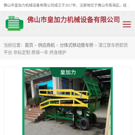
佛山市皇加力机械设备有限公司成立于2017年，注册地位于佛山市南海区。经营范围包括：其他机械设备及电子产品批发、电气设备批发、贸易代理、五金产品批发等；主要产品有：移动式登车桥、叉车装卸货平台、移动式升降机、升降货梯、油桶夹具、电动堆高车。
佛山市皇加力机械设备有限公司
当前位置：
首页
>
供应商机
>
分体式移动登车桥
> 湛江登车桥卸货
移动式登车桥
分体式移动登车桥
平台 非标定制 质保一年 终身维护
步行式电动堆高车
移动登车台
叉车装卸货平台
电动搬运车
移动式升降平台
升降货梯
集装箱装柜平台
油桶夹具