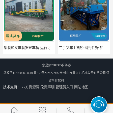
二手叉车上货桥 密封性好 加快物料流通速度
中国澳门货柜车高度调节板 密封性好 防滑性能好
您是第
2386385
位访客
版权所有 ©2026-08-10
粤ICP备2024272667号
佛山市皇加力机械设备有限公司
保
留所有权利.
技术支持：
八方资源网
免责声明
管理员入口
网站地图
中国澳门固定式登车桥 灵活性高 使用寿命长
闽台柴油叉车上货平台 操作方便 加快物料流通速度