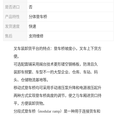
是否进口
否
产品特性
分体登车桥
发货速度
快速
售后
支持维修
叉车装卸货平台的特点：登车桥坡度小，叉车上下货方
便。
可选配面铺采用闽台技术菱形镂空钢格板，防滑且久
装卸车频繁、车型不一的大型企业、仓库、车站、码
头、仓储物流基地等。
移动式登车桥均可采用手动液压泵升降和电源液压起升
两种方式实现登车桥高度的调节，使之与车厢进货口持
平，方便装卸货物。
分段式登车桥（modular ramp）是一种用于连接货车和