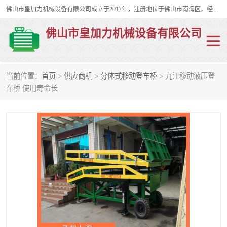
佛山市皇加力机械设备有限公司成立于2017年，注册地位于佛山市南海区。经营范围包括：其他机械设备及电子产品批发、电气设备批发、贸易代理、五金产品批发等；主要产品有：移动式登车桥、叉车装卸货平台、移动式升降机、升降货梯、油桶夹具、电动堆高车。
佛山市皇加力机械设备有限公司
当前位置：
首页
>
供应商机
>
分体式移动登车桥
> 九江移动液压登
移动式登车桥
分体式移动登车桥
车桥 使用寿命长
步行式电动堆高车
移动登车台
叉车装卸货平台
电动搬运车
移动式升降平台
升降货梯
集装箱装柜平台
油桶夹具