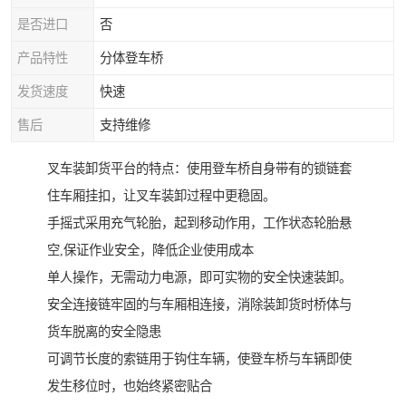
是否进口
否
产品特性
分体登车桥
发货速度
快速
售后
支持维修
叉车装卸货平台的特点：使用登车桥自身带有的锁链套
住车厢挂扣，让叉车装卸过程中更稳固。
手摇式采用充气轮胎，起到移动作用，工作状态轮胎悬
空,保证作业安全，降低企业使用成本
单人操作，无需动力电源，即可实物的安全快速装卸。
安全连接链牢固的与车厢相连接，消除装卸货时桥体与
货车脱离的安全隐患
可调节长度的索链用于钩住车辆，使登车桥与车辆即使
发生移位时，也始终紧密贴合