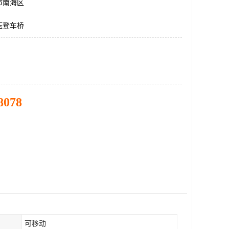
市南海区
压登车桥
8078
可移动