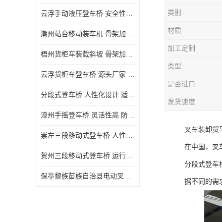
类别
云浮手动液压登车桥 安全性较高 节省空间
材质
潮州站台移动装车机 骨架加密 承载更强 皇加力机械设备厂
加工定制
梧州货柜车装载斜坡 骨架加密 承载更强 皇加力机械设备厂
类型
云浮货柜车登车桥 源头厂家 提高装卸作业效率
是否进口
分段式登车桥 人性化设计 适用性广
发货速度
漳州手摇登车桥 灵活性高 防滑性能好
叉车装卸货
崇左三段移动式登车桥 人性化设计 防滑性能好
在中国，叉
贺州三段移动式登车桥 运行可靠 防滑性能好
分段式登车桥
保亭黎族苗族自治县电动叉车 性能稳定 运行平稳
据不同的需