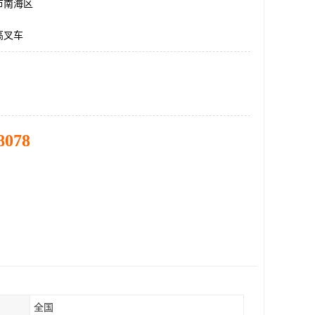
市南海区
高叉车
8078
全国