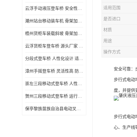
适用范围
云浮手动液压登车桥 安全性较高 节省空间
是否进口
潮州站台移动装车机 骨架加密 承载更强 皇加力机械设备厂
材质
梧州货柜车装载斜坡 骨架加密 承载更强 皇加力机械设备厂
用途
云浮货柜车登车桥 源头厂家 提高装卸作业效率
操作方式
分段式登车桥 人性化设计 适用性广
安全可靠：
漳州手摇登车桥 灵活性高 防滑性能好
步行式电动
崇左三段移动式登车桥 人性化设计 防滑性能好
度，并提供
贺州三段移动式登车桥 运行可靠 防滑性能好
保亭黎族苗族自治县电动叉车 性能稳定 运行平稳
步行式电动
心、生产线