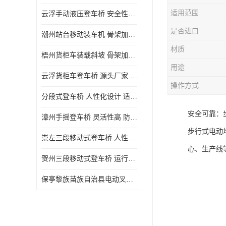
适用范围
云浮手动液压登车桥 安全性较高 节省空间
是否进口
潮州站台移动装车机 骨架加密 承载更强 皇加力机械设备厂
材质
梧州货柜车装载斜坡 骨架加密 承载更强 皇加力机械设备厂
用途
云浮货柜车登车桥 源头厂家 提高装卸作业效率
操作方式
分段式登车桥 人性化设计 适用性广
安全可靠：
漳州手摇登车桥 灵活性高 防滑性能好
步行式电动
崇左三段移动式登车桥 人性化设计 防滑性能好
心、生产线
贺州三段移动式登车桥 运行可靠 防滑性能好
保亭黎族苗族自治县电动叉车 性能稳定 运行平稳