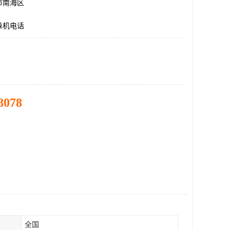
市南海区
垛机电话
8078
全国