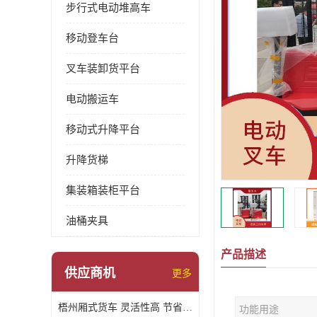
步行式电动堆高车
移动登车台
叉车装卸货平台
电动搬运车
移动式升降平台
升降货梯
集装箱装柜平台
油桶夹具
产品描述
供应商机
更多
梧州厢式货车 灵活性高 节省空间
功能用途