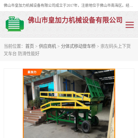
佛山市皇加力机械设备有限公司成立于2017年，注册地位于佛山市南海区。经营范围包括：其他机械设备及电子产品批发、电气设备批发、贸易代理、五金产品批发等；主要产品有：移动式登车桥、叉车装卸货平台、移动式升降机、升降货梯、油桶夹具、电动堆高车。
佛山市皇加力机械设备有限公司
当前位置：
首页
>
供应商机
>
分体式移动登车桥
> 崇左码头上下货
移动式登车桥
分体式移动登车桥
叉车台 防滑性能好
步行式电动堆高车
移动登车台
叉车装卸货平台
电动搬运车
移动式升降平台
升降货梯
集装箱装柜平台
油桶夹具