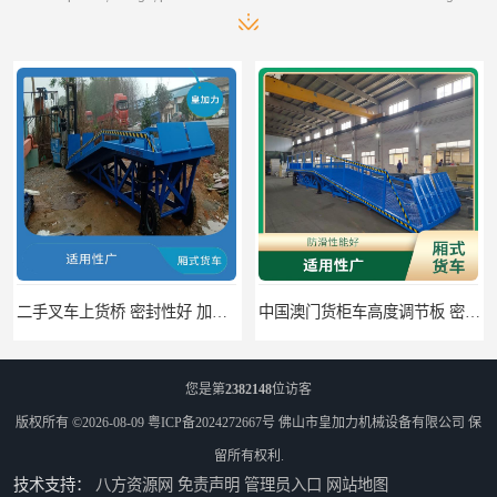
二手叉车上货桥 密封性好 加快物料流通速度
中国澳门货柜车高度调节板 密封性好 防滑性能好
您是第
2382148
位访客
版权所有 ©2026-08-09
粤ICP备2024272667号
佛山市皇加力机械设备有限公司
保
留所有权利.
技术支持：
八方资源网
免责声明
管理员入口
网站地图