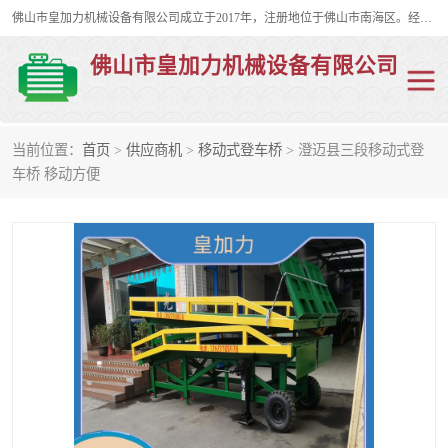
佛山市皇加力机械设备有限公司成立于2017年，注册地位于佛山市南海区。经营范围包括：其他机械设备及电子产品批发、电气设备批发、贸易代理、五金产品批发等；主要产品有：移动式登车桥、叉车装卸货平台、移动式升降机、升降货梯、油桶夹具、电动堆高车。
佛山市皇加力机械设备有限公司
当前位置：
首页
>
供应商机
>
移动式登车桥
> 澄迈县三段移动式登
移动式登车桥
分体式移动登车桥
车桥 移动方便
步行式电动堆高车
移动登车台
叉车装卸货平台
电动搬运车
移动式升降平台
升降货梯
集装箱装柜平台
油桶夹具