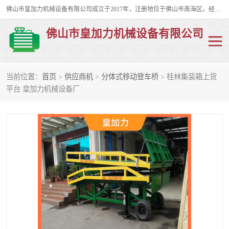
佛山市皇加力机械设备有限公司成立于2017年，注册地位于佛山市南海区。经营范围包括：其他机械设备及电子产品批发、电气设备批发、贸易代理、五金产品批发等；主要产品有：移动式登车桥、叉车装卸货平台、移动式升降机、升降货梯、油桶夹具、电动堆高车。
佛山市皇加力机械设备有限公司
当前位置：
首页
>
供应商机
>
分体式移动登车桥
> 桂林集装箱上货
移动式登车桥
分体式移动登车桥
平台 皇加力机械设备厂
步行式电动堆高车
移动登车台
叉车装卸货平台
电动搬运车
移动式升降平台
升降货梯
集装箱装柜平台
油桶夹具