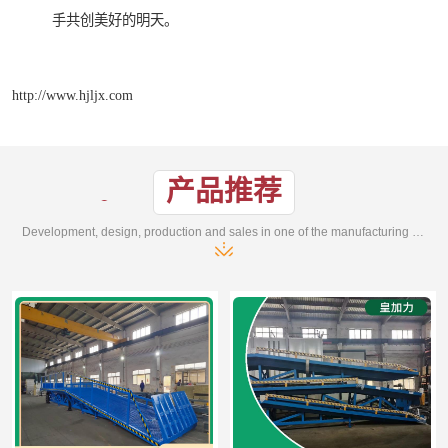
手共创美好的明天。
http://www.hjljx.com
产品推荐
Development, design, production and sales in one of the manufacturing enterprises