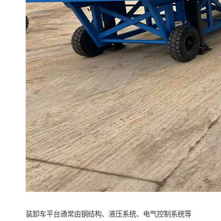
装卸车平台通常由钢结构、液压系统、电气控制系统等