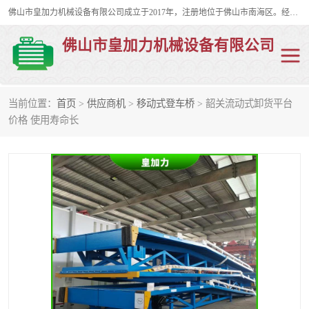
佛山市皇加力机械设备有限公司成立于2017年，注册地位于佛山市南海区。经营范围包括：其他机械设备及电子产品批发、电气设备批发、贸易代理、五金产品批发等；主要产品有：移动式登车桥、叉车装卸货平台、移动式升降机、升降货梯、油桶夹具、电动堆高车。
佛山市皇加力机械设备有限公司
当前位置：
首页
>
供应商机
>
移动式登车桥
> 韶关流动式卸货平台
移动式登车桥
分体式移动登车桥
价格 使用寿命长
步行式电动堆高车
移动登车台
叉车装卸货平台
电动搬运车
移动式升降平台
升降货梯
集装箱装柜平台
油桶夹具