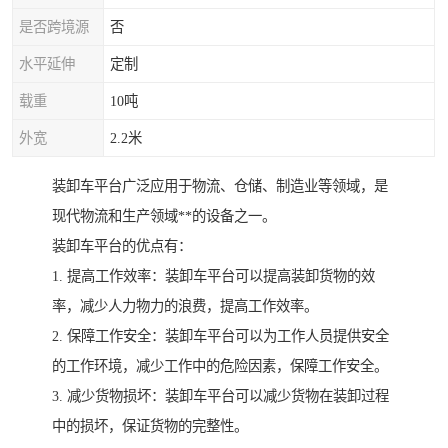
是否跨境源
否
水平延伸
定制
载重
10吨
外宽
2.2米
装卸车平台广泛应用于物流、仓储、制造业等领域，是
现代物流和生产领域**的设备之一。
装卸车平台的优点有：
1. 提高工作效率：装卸车平台可以提高装卸货物的效
率，减少人力物力的浪费，提高工作效率。
2. 保障工作安全：装卸车平台可以为工作人员提供安全
的工作环境，减少工作中的危险因素，保障工作安全。
3. 减少货物损坏：装卸车平台可以减少货物在装卸过程
中的损坏，保证货物的完整性。