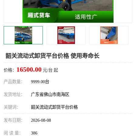
韶关流动式卸货平台价格 使用寿命长
16500.00
价格：
元/台 起
产品数量：
9999.00台
发货地址：
广东省佛山市南海区
关键词：
韶关流动式卸货平台价格
发布日期：
2026-08-08
阅 读 量：
386