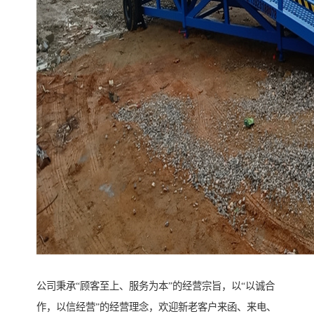
公司秉承“顾客至上、服务为本”的经营宗旨，以“以诚合
作，以信经营”的经营理念，欢迎新老客户来函、来电、