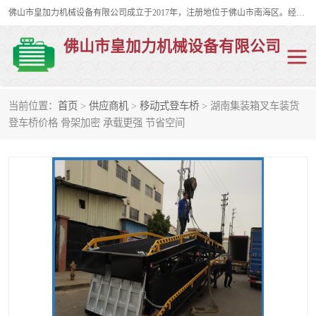
佛山市皇加力机械设备有限公司成立于2017年，注册地位于佛山市南海区。经营范围包括：其他机械设备及电子产品批发、电气设备批发、贸易代理、五金产品批发等；主要产品有：移动式登车桥、叉车装卸货平台、移动式升降机、升降货梯、油桶夹具、电动堆高车。
佛山市皇加力机械设备有限公司
当前位置：
首页
>
供应商机
>
移动式登车桥
> 湖南集装箱叉车装货
移动式登车桥
分体式移动登车桥
登车桥价格 骨架加密 承载更强 节省空间
步行式电动堆高车
移动登车台
叉车装卸货平台
电动搬运车
移动式升降平台
升降货梯
集装箱装柜平台
油桶夹具