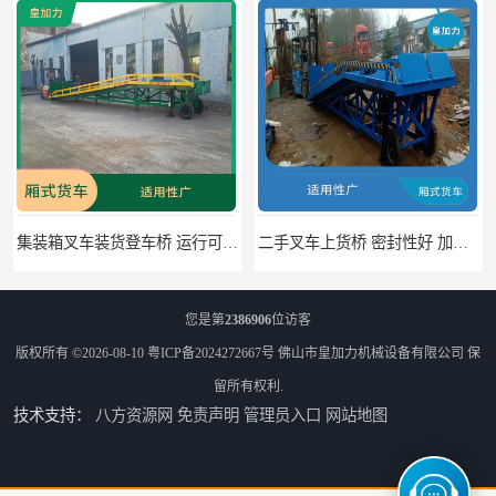
集装箱叉车装货登车桥 运行可靠 节省空间
二手叉车上货桥 密封性好 加快物料流通速度
您是第
2386906
位访客
版权所有 ©2026-08-10
粤ICP备2024272667号
佛山市皇加力机械设备有限公司
保
留所有权利.
技术支持：
八方资源网
免责声明
管理员入口
网站地图