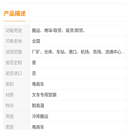
产品描述
功能用途
搬运、堆垛/取货、装货/卸货、
可售卖地
全国
适用范围
厂矿、仓库、车站、港口、机场、货场、流通中心和配送中心等场所
是否定制
是
是否进口
否
类别
堆高车
材质
叉车专用型钢
特点
耐高温
用途
冷库搬运
类型
堆高车