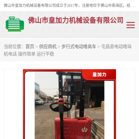
佛山市皇加力机械设备有限公司成立于2017年，注册地位于佛山市南海区。经营范围包括：其他机械设备及电子产品批发、电气设备批发、贸易代理、五金产品批发等；主要产品有：移动式登车桥、叉车装卸货平台、移动式升降机、升降货梯、油桶夹具、电动堆高车。
佛山市皇加力机械设备有限公司
当前位置：
首页
>
供应商机
>
步行式电动堆高车
> 屯昌县电动堆垛
移动式登车桥
分体式移动登车桥
机电话 操作简单 运行平稳
步行式电动堆高车
移动登车台
叉车装卸货平台
电动搬运车
移动式升降平台
升降货梯
集装箱装柜平台
油桶夹具