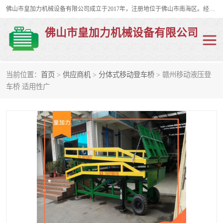
佛山市皇加力机械设备有限公司成立于2017年，注册地位于佛山市南海区。经营范围包括：其他机械设备及电子产品批发、电气设备批发、贸易代理、五金产品批发等；主要产品有：移动式登车桥、叉车装卸货平台、移动式升降机、升降货梯、油桶夹具、电动堆高车。
佛山市皇加力机械设备有限公司
当前位置：
首页
>
供应商机
>
分体式移动登车桥
> 赣州移动液压登
移动式登车桥
分体式移动登车桥
车桥 适用性广
步行式电动堆高车
移动登车台
叉车装卸货平台
电动搬运车
移动式升降平台
升降货梯
集装箱装柜平台
油桶夹具