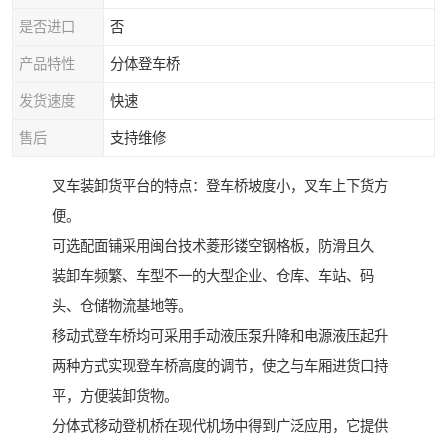
是否进口
否
产品特性
分体登车桥
发货速度
快速
售后
支持维修
叉车装卸货平台的特点：登车桥坡度小，叉车上下货方
便。
可选配面铺采用闽台技术菱形镂空钢格板，防滑且久
装卸车频繁、车型不一的大型企业、仓库、车站、码
头、仓储物流基地等。
移动式登车桥均可采用手动液压泵升降和电源液压起升
两种方式实现登车桥高度的调节，使之与车厢进货口持
平，方便装卸货物。
分体式移动登机桥在现代机场中得到广泛应用，它提供