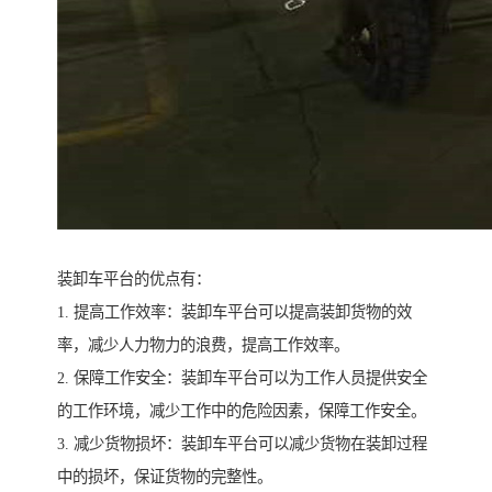
装卸车平台的优点有：
1. 提高工作效率：装卸车平台可以提高装卸货物的效
率，减少人力物力的浪费，提高工作效率。
2. 保障工作安全：装卸车平台可以为工作人员提供安全
的工作环境，减少工作中的危险因素，保障工作安全。
3. 减少货物损坏：装卸车平台可以减少货物在装卸过程
中的损坏，保证货物的完整性。