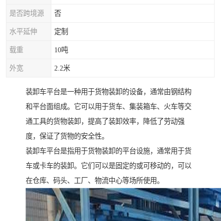
是否跨境源
否
水平延伸
定制
载重
10吨
外宽
2.2米
装卸车平台是一种用于货物装卸的设备，通常由钢结构
和平台面组成。它可以用于货车、集装箱车、火车等交
通工具的货物装卸，提高了装卸效率，降低了劳动强
度，保证了货物的安全性。
装卸车平台是指用于货物装卸的平台设施，通常用于货
车或卡车的装卸。它们可以是固定的或可移动的，可以
在仓库、码头、工厂、物流中心等场所使用。