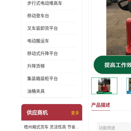
步行式电动堆高车
移动登车台
叉车装卸货平台
电动搬运车
移动式升降平台
升降货梯
集装箱装柜平台
油桶夹具
产品描述
供应商机
更多
梧州厢式货车 灵活性高 节省空间
功能用途