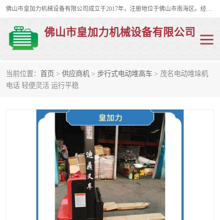
佛山市皇加力机械设备有限公司成立于2017年，注册地位于佛山市南海区。经营范围包括：其他机械设备及电子产品批发、电气设备批发、贸易代理、五金产品批发等；主要产品有：移动式登车桥、叉车装卸货平台、移动式升降机、升降货梯、油桶夹具、电动堆高车。
佛山市皇加力机械设备有限公司
当前位置：
首页
>
供应商机
>
步行式电动堆高车
> 茂名电动堆垛机
移动式登车桥
分体式移动登车桥
电话 轻便灵活 运行平稳
步行式电动堆高车
移动登车台
叉车装卸货平台
电动搬运车
移动式升降平台
升降货梯
集装箱装柜平台
油桶夹具