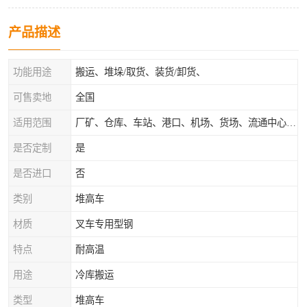
产品描述
功能用途
搬运、堆垛/取货、装货/卸货、
可售卖地
全国
适用范围
厂矿、仓库、车站、港口、机场、货场、流通中心和配送中心等场所
是否定制
是
是否进口
否
类别
堆高车
材质
叉车专用型钢
特点
耐高温
用途
冷库搬运
类型
堆高车