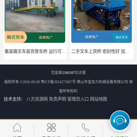
集装箱叉车装货登车桥 运行可靠 节省空间
二手叉车上货桥 密封性好 加快物料流通速度
您是第
2369207
位访客
版权所有 ©2026-08-08
粤ICP备2024272667号
佛山市皇加力机械设备有限公司
保
留所有权利.
技术支持：
八方资源网
免责声明
管理员入口
网站地图
中国澳门货柜车高度调节板 密封性好 防滑性能好
中国澳门固定式登车桥 灵活性高 使用寿命长