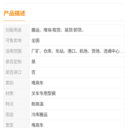
产品描述
功能用途
搬运、堆垛/取货、装货/卸货、
可售卖地
全国
适用范围
厂矿、仓库、车站、港口、机场、货场、流通中心和配送中心等场所
是否定制
是
是否进口
否
类别
堆高车
材质
叉车专用型钢
特点
耐高温
用途
冷库搬运
类型
堆高车