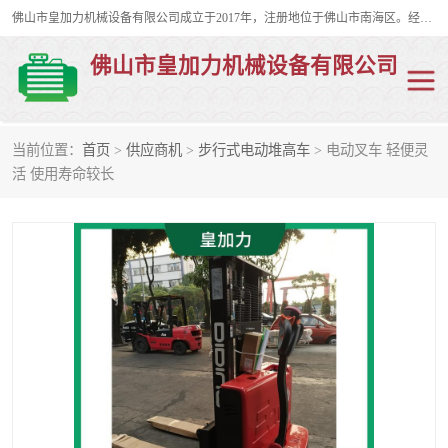
佛山市皇加力机械设备有限公司成立于2017年，注册地位于佛山市南海区。经营范围包括：其他机械设备及电子产品批发、电气设备批发、贸易代理、五金产品批发等；主要产品有：移动式登车桥、叉车装卸货平台、移动式升降机、升降货梯、油桶夹具、电动堆高车。
佛山市皇加力机械设备有限公司
当前位置：
首页
>
供应商机
>
步行式电动堆高车
> 电动叉车 轻便灵
移动式登车桥
分体式移动登车桥
活 使用寿命较长
步行式电动堆高车
移动登车台
叉车装卸货平台
电动搬运车
移动式升降平台
升降货梯
集装箱装柜平台
油桶夹具