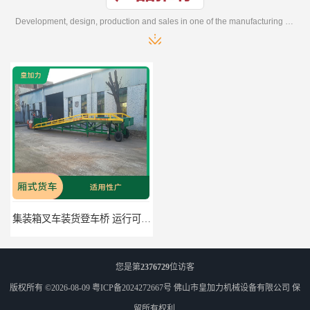
Development, design, production and sales in one of the manufacturing enterprises
集装箱叉车装货登车桥 运行可靠 节省空间
二手叉车上货桥 密封性好 加快物料流通速度
您是第
2376729
位访客
版权所有 ©2026-08-09
粤ICP备2024272667号
佛山市皇加力机械设备有限公司
保
留所有权利.