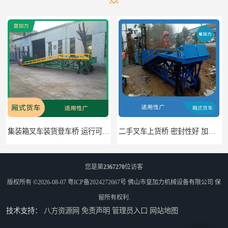
集装箱叉车装货登车桥 运行可靠 节省空间
二手叉车上货桥 密封性好 加快物料流通速度
您是第
2367270
位访客
版权所有 ©2026-08-07
粤ICP备2024272667号
佛山市皇加力机械设备有限公司
保
留所有权利.
技术支持：
八方资源网
免责声明
管理员入口
网站地图