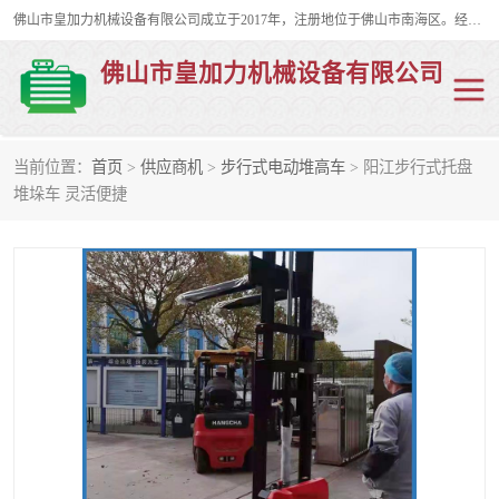
佛山市皇加力机械设备有限公司成立于2017年，注册地位于佛山市南海区。经营范围包括：其他机械设备及电子产品批发、电气设备批发、贸易代理、五金产品批发等；主要产品有：移动式登车桥、叉车装卸货平台、移动式升降机、升降货梯、油桶夹具、电动堆高车。
佛山市皇加力机械设备有限公司
当前位置：
首页
>
供应商机
>
步行式电动堆高车
> 阳江步行式托盘
移动式登车桥
分体式移动登车桥
堆垛车 灵活便捷
步行式电动堆高车
移动登车台
叉车装卸货平台
电动搬运车
移动式升降平台
升降货梯
集装箱装柜平台
油桶夹具