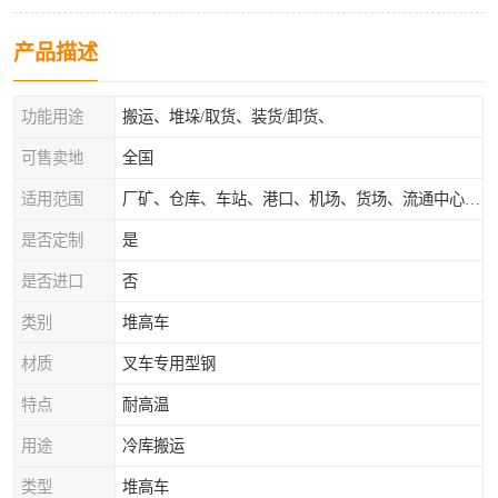
产品描述
功能用途
搬运、堆垛/取货、装货/卸货、
可售卖地
全国
适用范围
厂矿、仓库、车站、港口、机场、货场、流通中心和配送中心等场所
是否定制
是
是否进口
否
类别
堆高车
材质
叉车专用型钢
特点
耐高温
用途
冷库搬运
类型
堆高车