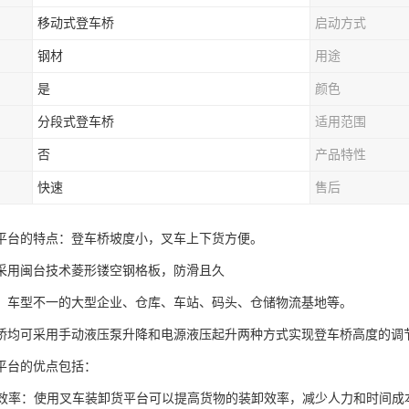
移动式登车桥
启动方式
钢材
用途
是
颜色
分段式登车桥
适用范围
否
产品特性
快速
售后
平台的特点：登车桥坡度小，叉车上下货方便。
采用闽台技术菱形镂空钢格板，防滑且久
、车型不一的大型企业、仓库、车站、码头、仓储物流基地等。
桥均可采用手动液压泵升降和电源液压起升两种方式实现登车桥高度的调
平台的优点包括：
工作效率：使用叉车装卸货平台可以提高货物的装卸效率，减少人力和时间成