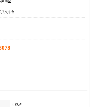
市南海区
下货叉车台
8078
可移动