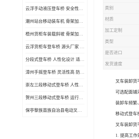
类别
云浮手动液压登车桥 安全性较高 节省空间
材质
潮州站台移动装车机 骨架加密 承载更强 皇加力机械设备厂
加工定制
梧州货柜车装载斜坡 骨架加密 承载更强 皇加力机械设备厂
类型
云浮货柜车登车桥 源头厂家 提高装卸作业效率
是否进口
分段式登车桥 人性化设计 适用性广
发货速度
漳州手摇登车桥 灵活性高 防滑性能好
叉车装卸货
崇左三段移动式登车桥 人性化设计 防滑性能好
可选配面铺
贺州三段移动式登车桥 运行可靠 防滑性能好
装卸车频繁
保亭黎族苗族自治县电动叉车 性能稳定 运行平稳
移动式登车
叉车装卸货
1. 提高