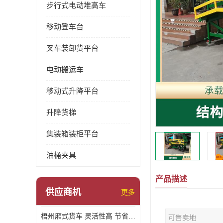
步行式电动堆高车
移动登车台
叉车装卸货平台
电动搬运车
移动式升降平台
升降货梯
集装箱装柜平台
油桶夹具
产品描述
供应商机
更多
梧州厢式货车 灵活性高 节省空间
可售卖地