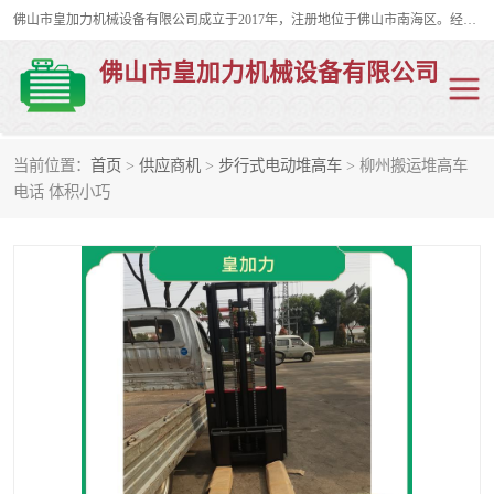
佛山市皇加力机械设备有限公司成立于2017年，注册地位于佛山市南海区。经营范围包括：其他机械设备及电子产品批发、电气设备批发、贸易代理、五金产品批发等；主要产品有：移动式登车桥、叉车装卸货平台、移动式升降机、升降货梯、油桶夹具、电动堆高车。
佛山市皇加力机械设备有限公司
当前位置：
首页
>
供应商机
>
步行式电动堆高车
> 柳州搬运堆高车
移动式登车桥
分体式移动登车桥
电话 体积小巧
步行式电动堆高车
移动登车台
叉车装卸货平台
电动搬运车
移动式升降平台
升降货梯
集装箱装柜平台
油桶夹具