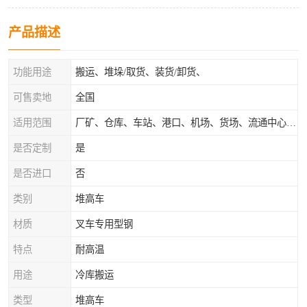
产品描述
功能用途
搬运、堆垛/取货、装货/卸货、
可售卖地
全国
适用范围
厂矿、仓库、车站、港口、机场、货场、流通中心和配送中心等场所
是否定制
是
是否进口
否
类别
堆高车
材质
叉车专用型钢
特点
耐高温
用途
冷库搬运
类型
堆高车