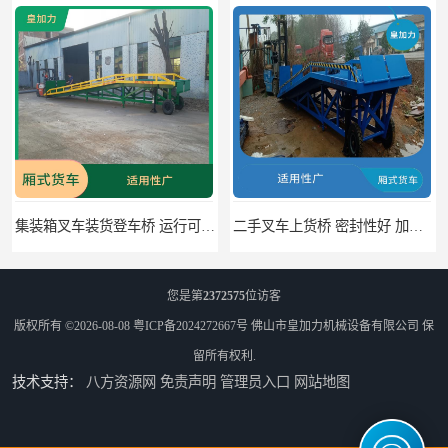
集装箱叉车装货登车桥 运行可靠 节省空间
二手叉车上货桥 密封性好 加快物料流通速度
您是第
2372575
位访客
版权所有 ©2026-08-08
粤ICP备2024272667号
佛山市皇加力机械设备有限公司
保
留所有权利.
技术支持：
八方资源网
免责声明
管理员入口
网站地图