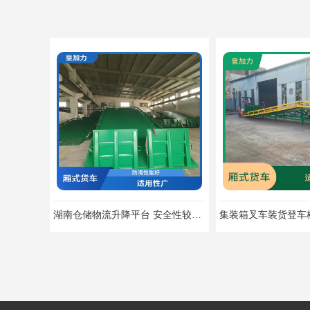
湖南仓储物流升降平台 安全性较高 提高装卸作业效率