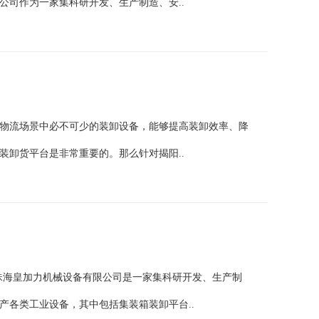
公司作为一家集科研开发、生产制造、安..
物流场景中必不可少的装卸设备，能够提高装卸效率、降
装卸货平台是非常重要的。那么针对揭阳..
珠海皇加力机械设备有限公司是一家集科研开发、生产制
产各类工业设备，其中包括集装箱装卸平台..