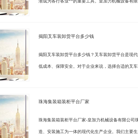
渐成为各行各业**的重要工具。皇加力机械设备有限
揭阳叉车装卸货平台多少钱
揭阳叉车装卸货平台多少钱？叉车装卸货平台是现代
低成本、保障安全。对于企业来说，选择合适的叉车
珠海集装箱装柜平台厂家
珠海集装箱装柜平台厂家-皇加力机械设备有限公司
造、安装施工为一体的现代化生产企业。我们主要生